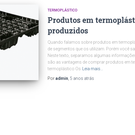
TERMOPLÁSTICO
Produtos em termoplást
produzidos
Quando falamos sobre produtos em termoplá
de segmentos que os utilizam. Porém você s
Neste texto, separamos algumas informaçõe
são as vantagens de comprar produtos em ter
termoplástico Os
Leia mais…
Por
admin
,
5 anos
atrás