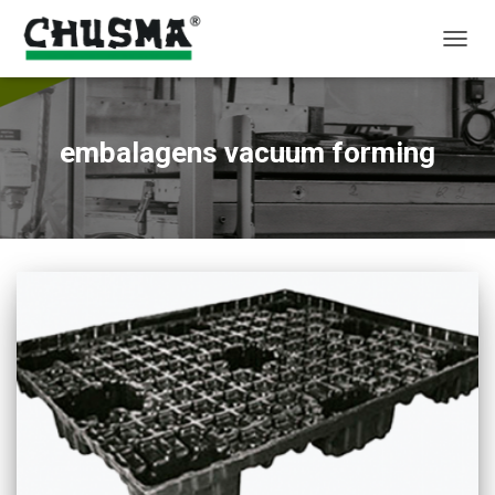
ALTER
NAVE
embalagens vacuum forming